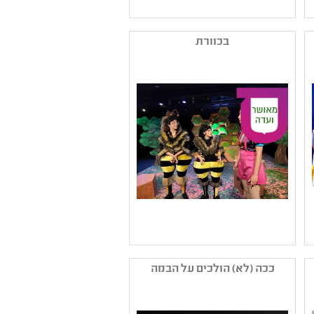
שם המפיק: מדיטק חולון
קטגוריה: מחזאות ישראלית
בכוורת
,עיבוד ליצירה ספרותית
קהל יעד: ג - ו
נושאים: חוויות אישיות
,סבלנות וסובלנות ,יחסים
שם המפיק: אלמינא-בית
ליוצרים בנמל יפו
ככה (לא) הולכים על הבמה
קטגוריה: תיאטרון ילדים
,מחזאות ישראלית
קהל יעד: גן - ב