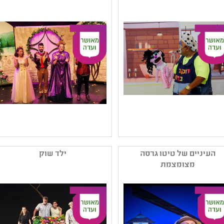
,הצגת יחיד
פרינג' ורב-תחומי ,תיאטרון
קהל יעד: גן - גן
בובות/צלליות/חפצים
נושאים: סבלנות וסובלנות
קהל יעד: ט - יב
,יחסים
נושאים: זהות ומגדר
,סבלנות וסובלנות ,קבוצות
בחברה
שם המפיק: מסטיק שיווק
שם המפיק: נעם פורטר וטל
והפקות
גרוץ
העיניים של טיטו גרסה
ילד שוק
קטגוריה: הצגת יחיד
קטגוריה: תיאטרון ילדים
מצומצמת
,תיאטרון
,מחזאות ישראלית
בובות/צלליות/חפצים
קהל יעד: א - ג
,תיאטרון ילדים ,תיאטרון
נושאים: חוויות אישיות
לגיל הרך
,משפחה ,סבלנות וסובלנות
קהל יעד: גן - א
נושאים: זהירות בדרכים
,כיתות א'-ב' - חירום