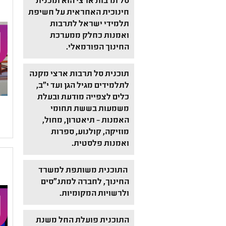
סל תרבות ארצי הוא תוכנית
חינוכית האחראית על חשיפת
תלמידי ישראל לתרבות
ואמנות כחלק ממערכת
החינוך הפורמאלי.
תוכנית סל תרבות ארצי מקנה
לתלמידים מגיל הגן ועד י"ב,
כלים לצפייה מודעת ובעלת
משמעות בששת תחומי
האמנות – תיאטרון, מחול,
מוזיקה, קולנוע, ספרות
ואמנות פלסטית.
התוכנית משותפת למשרד
החינוך, לחברה למתנ"סים
ולרשויות המקומיות.
התוכנית פועלת החל משנת