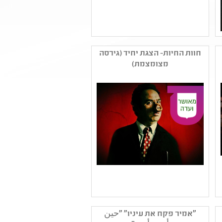
שם המפיק: מדיטק חולון
קטגוריה: מחזאות ישראלית
חוות החיות- הצגת יחיד (גירסה
,עיבוד ליצירה ספרותית
מצומצמת)
קהל יעד: גן - ג
נושאים: סבלנות וסובלנות
,יחסים ,זהות ומגדר
שם המפיק: רן שחף
קטגוריה: תיאטרון נוער
"אמיר פקח את עיניו" "حين
,הצגת יחיד ,קלאסיקה