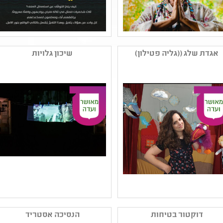
שם המפיק: שחף ברגר
שם המפיק: אנסמבל
קטגוריה: תיאטרון נוער
תאטרון פרינג' נצרת
אגדת שלג ((גליה פטילון)
שיכון גלויות
,מחזאות ישראלית ,תיאטרון
קטגוריה: בשפה הערבית
אחר - פרינג' ורב-תחומי
,תיאטרון נוער
קהל יעד: יא - יב
קהל יעד: ה - ז
נושאים: אלימות ,חוויות
נושאים: אלימות ,סבלנות
אישיות ,סבלנות וסובלנות
וסובלנות ,יחסים
,זהות ומגדר ,דור המסכים
ותקשורת ,שורשים ותרבויות
ישראל ,חברה ואקטואליה
בישראל ,תקומה ,יחסים
שם המפיק: גליה פטילון
שם המפיק: תיאטרון
קטגוריה: עיבוד ליצירה
כחולמים זויה קניגסברג
דוקטור בטיחות
הנסיכה אסטריד
ספרותית ,תיאטרון מוזיקלי
קטגוריה: תיאטרון אחר -