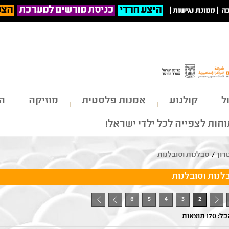
היצע חרדי
כניסת מורשים למערכת
הצט
ה
|
ממונת נגישות
|
ל
קולנוע
אמנות פלסטית
מוזיקה
הי
חות לצפייה לכל ילדי ישראל!
רון
/
סבלנות וסובלנות
לנות וסובלנות
6
5
4
3
2
+ 1
- 1
1 תוצאות