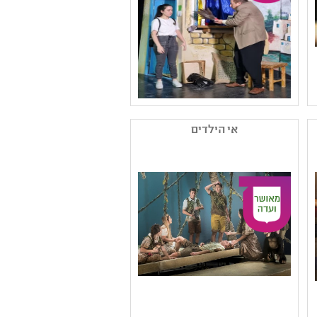
שם המפיק: עתאבא
תיאטרון
אי הילדים
קטגוריה: בשפה הערבית
קהל יעד: ד - ז
נושאים: משפחה ,סבלנות
וסובלנות ,אלימות