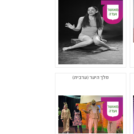
נושאים: חוויות אישיות
,קיימות ,סבלנות וסובלנות
,מקום
שם המפיק: מעין קילצ'בסקי
קטגוריה: תיאטרון נוער
מלך היער (ערבית)
,הצגת יחיד
קהל יעד: ט - יב
נושאים: חוויות אישיות
,סבלנות וסובלנות ,שילוב
וצרכים מיוחדים