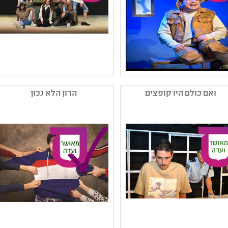
,סבלנות וסובלנות ,תרבות
שם המפיק: תאטרון ארצי
שם המפיק: תאטרון השעה
לילדים ונוער
הישראלי
ואם כולם היו קופצים
הרון הלא נכון
קטגוריה: תיאטרון ילדים
קטגוריה: מחזאות ישראלית
קהל יעד: גן - ג
קהל יעד: ה - ט
נושאים: יחסים ,סבלנות
נושאים: יחסים ,אמנות ומדע
וסובלנות ,חוויות אישיות
,משפחה ,סבלנות וסובלנות