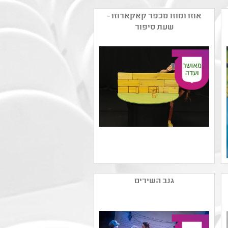
אוזו ומוזו מכפר קאקארוזו -
שעת סיפור
שם המפיק: תאטרון זיקית
קטגוריה: עיבוד ליצירה
גנב השירים
ספרותית ,תיאטרון
בובות/צלליות/חפצים
קהל יעד: גן - ב
נושאים: סבלנות וסובלנות
,משפחה