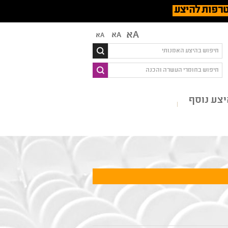
רפות להיצע
Aא
Aא
Aא
צע נוסף