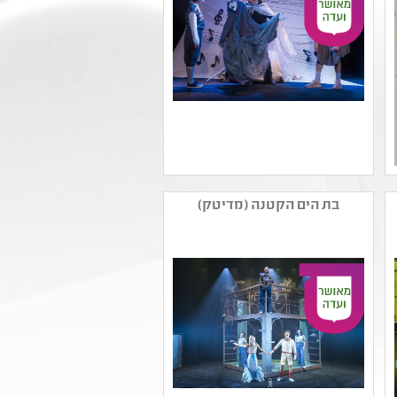
שם המפיק: תיאטרון
משקפיים לילדים ולנוער
בת הים הקטנה (מדיטק)
קטגוריה: מחזות זמר
קהל יעד: גן - ג
נושאים: גן - חירום ,סבלנות
וסובלנות ,כיתות א'-ב' -
חירום ,תהליכי יצירה