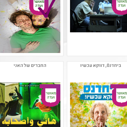
נושאים: גן - חירום ,יחסים
אישיות ,סבלנות וסובלנות
,קיימות ,חוויות אישיות
,סבלנות וסובלנות
שם המפיק: תאטרון הנפש
שם המפיק: עמותת
קטגוריה: תיאטרון נוער
שיא(גושן)
ביחדנסֿ, דווקא עכשיו
החברים של האני
,מחזאות ישראלית
קטגוריה: תיאטרון ילדים
קהל יעד: ז - יב
קהל יעד: ג - ט
נושאים: חברה ואקטואליה
נושאים: סבלנות וסובלנות
בישראל ,חירום זום Zoom
,שילוב וצרכים מיוחדים
,סבלנות וסובלנות ,דור
,יחסים ,חוויות אישיות
המסכים ותקשורת