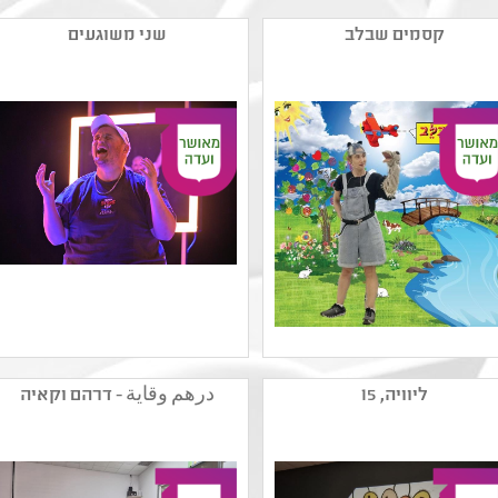
קסמים שבלב
שני משוגעים
שם המפיק: יעל וינר
שם המפיק: תאטרון הנפש
קטגוריה: הצגת יחיד
קטגוריה: תיאטרון נוער
ליוויה, 15
درهم وقاية - דרהם וקאיה
קהל יעד: גן - גן
,מחזאות ישראלית
נושאים: יחסים ,סבלנות
קהל יעד: י - יב
וסובלנות ,אלימות
נושאים: חוויות אישיות
,סבלנות וסובלנות