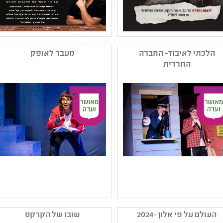
שם המפיק: מירי פרלמן
שם המפיק: ניר יוספי
בע"מ
קטגוריה: תיאטרון נוער
הלכתי לאיבוד- החברה
מעבר לאופק
קטגוריה: מחזאות ישראלית
,הצגת יחיד ,מחזאות
החרדית
,תיאטרון נוער
ישראלית
קהל יעד: יב - יב
קהל יעד: י - יב
נושאים: שורשים ותרבויות
נושאים: יחסים ,סבלנות
ישראל ,סבלנות וסובלנות
וסובלנות ,שילוב וצרכים
,יחסים ,חוויות אישיות
מיוחדים ,חוויות אישיות
שם המפיק: ארגון אמנים
שם המפיק: תאטרון אורנה
משמחי לב
פורת לילדים ולנוער
העולם על פי אלון -2024
שובו של הקרקס
קטגוריה: מחזאות ישראלית
קטגוריה: תיאטרון ילדים