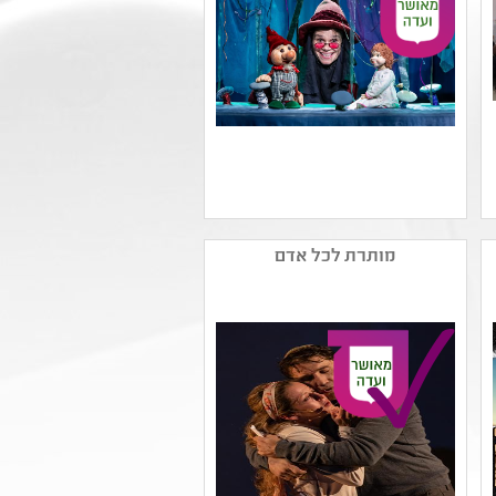
שם המפיק: תאטרון הקרון
קטגוריה: תיאטרון ילדים
מותרת לכל אדם
,תיאטרון לגיל הרך ,תיאטרון
בובות/צלליות/חפצים
קהל יעד: גן - א
נושאים: חוויות אישיות
,סבלנות וסובלנות ,יחסים