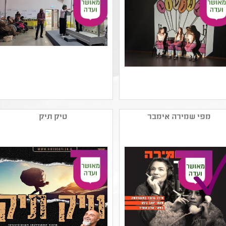
שם המפיק: אלקסנדרובסקי
שם המפיק: תיאטרון
סמיון
אלמהבאש עמותת אלראד
מפי שמירה אימבר
טיק תיק
קטגוריה: תיאטרון נוער
(ע"ר)
קהל יעד: י - יב
קטגוריה: בשפה הערבית
נושאים: יחסים ,זהות ומגדר
,תיאטרון נוער
,חוויות אישיות ,אלימות
קהל יעד: ח - יב
,סבלנות וסובלנות
נושאים: חוויות אישיות
,סבלנות וסובלנות