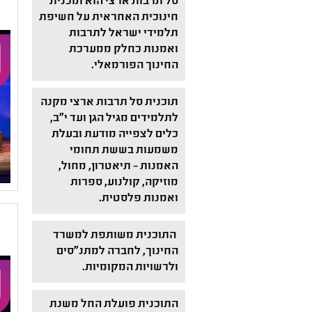
סל תרבות ארצי הוא תוכנית
חינוכית האחראית על חשיפת
תלמידי ישראל לתרבות
ואמנות כחלק ממערכת
החינוך הפורמאלי.
תוכנית סל תרבות ארצי מקנה
לתלמידים מגיל הגן ועד י"ב,
כלים לצפייה מודעת ובעלת
משמעות בששת תחומי
האמנות – תיאטרון, מחול,
מוזיקה, קולנוע, ספרות
ואמנות פלסטית.
התוכנית משותפת למשרד
החינוך, לחברה למתנ"סים
ולרשויות המקומיות.
התוכנית פועלת החל משנת