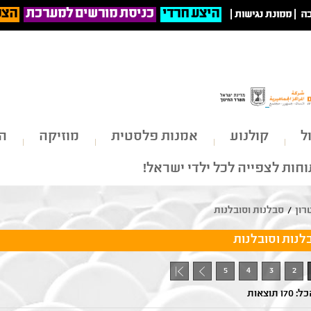
היצע חרדי
כניסת מורשים למערכת
הצט
ה
|
ממונת נגישות
|
ל
קולנוע
אמנות פלסטית
מוזיקה
הי
חות לצפייה לכל ילדי ישראל!
רון
/
סבלנות וסובלנות
לנות וסובלנות
5
4
3
2
+ 1
1 תוצאות