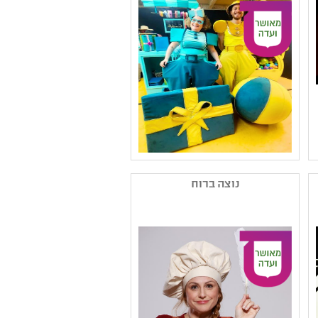
נושאים: סבלנות וסובלנות
,שילוב וצרכים מיוחדים
,מקומות שמורים
שם המפיק: אלמינא-בית
ליוצרים בנמל יפו
נוצה ברוח
קטגוריה: תיאטרון ילדים
קהל יעד: גן - ג
נושאים: חוויות אישיות
,יחסים ,סבלנות וסובלנות