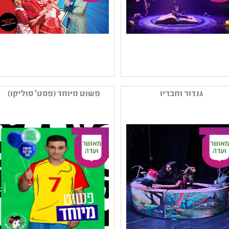
שם המפיק: תאטרון נא
שם המפיק: להקת סקפינו
לגעת
קטגוריה: מחזאות ישראלית
גנדור וחבריו
פשוט מיוחד (פסט' סוליקו)
קטגוריה: עיבוד ליצירה
,תיאטרון ילדים ,תיאטרון
ספרותית ,תיאטרון אחר -
לגיל הרך
פרינג' ורב-תחומי ,תיאטרון
קהל יעד: גן - ב
ילדים
נושאים: סבלנות וסובלנות
קהל יעד: ב - ד
,יחסים ,קבוצות בחברה
נושאים: שילוב וצרכים
מיוחדים ,יחסים ,סבלנות
וסובלנות