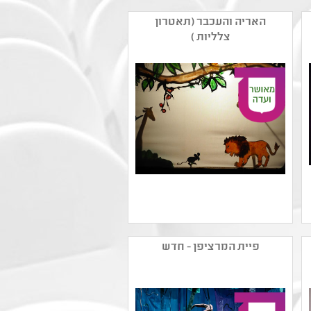
האריה והעכבר (תאטרון
צלליות )
שם המפיק: יעל הפנר
קטגוריה:
פיית המרציפן - חדש
קהל יעד: גן - גן
נושאים: סבלנות וסובלנות