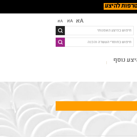
רפות להיצע
Aא
Aא
Aא
צע נוסף