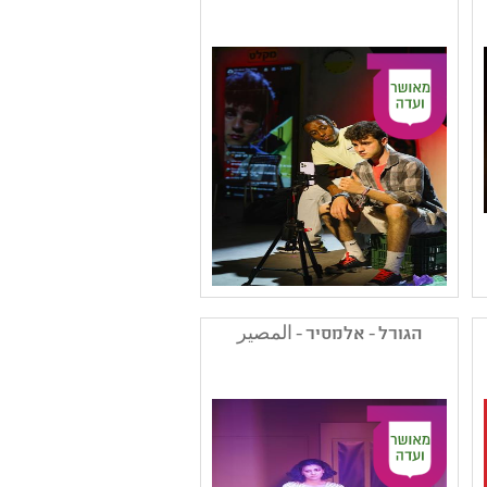
,מחזאות ישראלית
קהל יעד: ג - ו
נושאים: סבלנות וסובלנות
,יחסים
שם המפיק: תאטרון הנפש
קטגוריה: מחזאות ישראלית
הגורל - אלמסיר - المصير
,תיאטרון נוער
קהל יעד: ז - יב
נושאים: סבלנות וסובלנות
,חוויות אישיות ,דור המסכים
ותקשורת