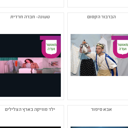
שם המפיק: תאטרון הקרון
שם המפיק: דנה ידלין
קטגוריה: תיאטרון אחר -
קטגוריה: תיאטרון מוזיקלי
הברבור הקסום
טעונה- חברה חרדית
פרינג' ורב-תחומי ,תיאטרון
,תיאטרון אחר - פרינג'
בובות/צלליות/חפצים
ורב-תחומי
,מחזאות ישראלית ,תיאטרון
קהל יעד: א - ג
ילדים
נושאים: חוויות אישיות
קהל יעד: א - ג
,תהליכי יצירה
נושאים: יחסים ,תהליכי
יצירה ,חוויות אישיות
שם המפיק: דידה- בית
שם המפיק: עידית
לתרבות רב תחומית
ליכטנפלד
אבא סיפור
ילד מוזיקה בארץ הצלילים
קטגוריה: תיאטרון לגיל הרך
קטגוריה: מחזאות ישראלית
,מחזאות ישראלית ,תיאטרון
,הצגת יחיד ,תיאטרון אחר -
בובות/צלליות/חפצים
פרינג' ורב-תחומי