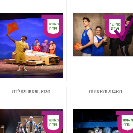
,מחזאות ישראלית
,תיאטרון נוער
קהל יעד: י - יב
קהל יעד: י - יב
נושאים: יחסים ,חוויות
נושאים: יחסים ,דור המסכים
אישיות ,זהות ומגדר ,חברה
ותקשורת
ואקטואליה בישראל
שם המפיק: תאטרון הקיבוץ
שם המפיק: תאטרון השעה
קטגוריה: תיאטרון
הישראלי
האבות והאמהות
אמא, שמש ומולדת
רפרטוארי ,מחזאות
קטגוריה: תיאטרון נוער
ישראלית ,תיאטרון ילדים
,מחזאות ישראלית
קהל יעד: ג - ו
קהל יעד: ד - ט
נושאים: יחסים
נושאים: משפחה ,שילוב
וצרכים מיוחדים ,סבלנות
וסובלנות ,תקומה