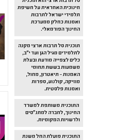
סל תרבות ארצי הוא תוכנית
חינוכית האחראית על חשיפת
תלמידי ישראל לתרבות
ואמנות כחלק ממערכת
החינוך הפורמאלי.
תוכנית סל תרבות ארצי מקנה
לתלמידים מגיל הגן ועד י"ב,
כלים לצפייה מודעת ובעלת
משמעות בששת תחומי
האמנות – תיאטרון, מחול,
מוזיקה, קולנוע, ספרות
ואמנות פלסטית.
התוכנית משותפת למשרד
החינוך, לחברה למתנ"סים
ולרשויות המקומיות.
התוכנית פועלת החל משנת