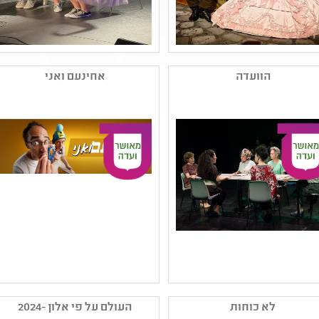
שם המפיק: תאטרון השעה
שם המפיק: תיאטרון
הישראלי
האינקובטור-פעיל
הוועדה
אחינעם ואני
קטגוריה: תיאטרון ילדים
קטגוריה: תיאטרון נוער
,מחזאות ישראלית
,תיאטרון אחר - פרינג'
קהל יעד: ג - ו
ורב-תחומי ,מחזאות
נושאים: סבלנות וסובלנות
ישראלית
,יחסים
קהל יעד: י - יב
נושאים: תהליכי יצירה
שם המפיק: תיאטרון
שם המפיק: תיאטרון
האינקובטור-פעיל
האינקובטור-פעיל
לא כוחות
העולם על פי אלון -2024
קטגוריה: תיאטרון נוער
קטגוריה: מחזאות ישראלית