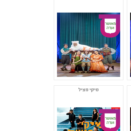
,תיאטרון מוזיקלי ,תיאטרון
נוער
קהל יעד: י - יב
נושאים: זהות ומגדר ,חוויות
אישיות ,דור המסכים
ותקשורת
שם המפיק: תאטרון אורנה
פורת לילדים ולנוער
מיקי מציל
קטגוריה: עיבוד ליצירה
ספרותית ,תיאטרון ילדים
,תיאטרון מוזיקלי ,מחזאות
ישראלית
קהל יעד: ב - ה
נושאים: יחסים ,חוויות
אישיות