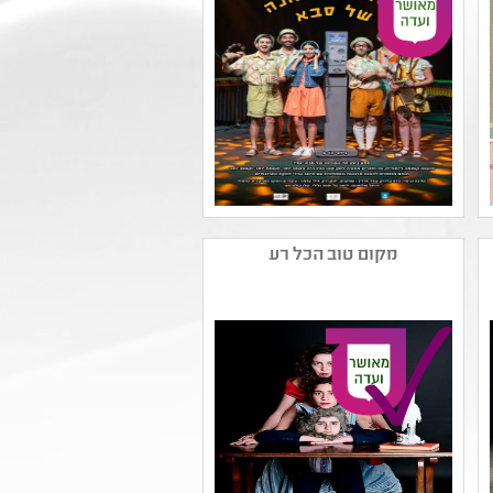
,שורשים ותרבויות ישראל
,יחסים ,חברה ואקטואליה
בישראל
שם המפיק: עמותת אנסמבל
טרמולו לכלי הקשה
מקום טוב הכל רע
קטגוריה: תיאטרון מוזיקלי
,תיאטרון ילדים ,מחזאות
ישראלית
קהל יעד: ג - ה
נושאים: חוויות אישיות
,שורשים ותרבויות ישראל
,דור המסכים ותקשורת
,משפחה