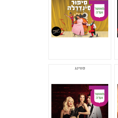
קהל יעד: גן - א
נושאים: יחסים
שם המפיק: להקת סקפינו
קטגוריה: תיאטרון לגיל הרך
סווינג
,תיאטרון
בובות/צלליות/חפצים
,מחזאות ישראלית ,תיאטרון
אחר - פרינג' ורב-תחומי
,תיאטרון ילדים
קהל יעד: גן - ג
נושאים: תרבות עולם