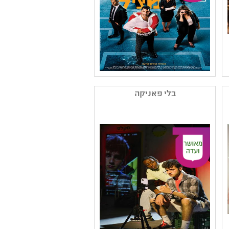
שם המפיק: תאטרון
הקאמרי
בלי פאניקה
קטגוריה: תיאטרון
רפרטוארי ,מחזאות
ישראלית
קהל יעד: יב - יב
נושאים: חברה ואקטואליה
בישראל ,יחסים ,היסטוריה
של עם ישראל ,חוויות
אישיות