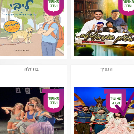
נושאים: חברה ואקטואליה
נושאים: חברה ואקטואליה
בישראל
בישראל
שם המפיק: דוד גודיק
שם המפיק: עמותת
קטגוריה: מחזאות ישראלית
שיא(גושן)
הנסיך
בוז'ולה
,תיאטרון ילדים
קטגוריה: מחזאות ישראלית
קהל יעד: א - ח
,תיאטרון ילדים ,עיבוד
נושאים: היצע תרבות חרדית
ליצירה ספרותית
- תלמידים ,חרדי ,היצע
קהל יעד: א - ג
תרבות חרדית - תלמידות
נושאים: חוויות אישיות