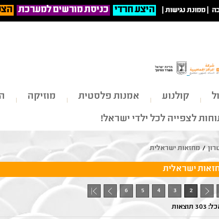
היצע חרדי
כניסת מורשים למערכת
הצט
ה
|
ממונת נגישות
|
ל
קולנוע
אמנות פלסטית
מוזיקה
הי
חות לצפייה לכל ילדי ישראל!
רון
/
מחזאות ישראלית
זאות ישראלית
6
5
4
3
2
+ 1
- 1
3 תוצאות