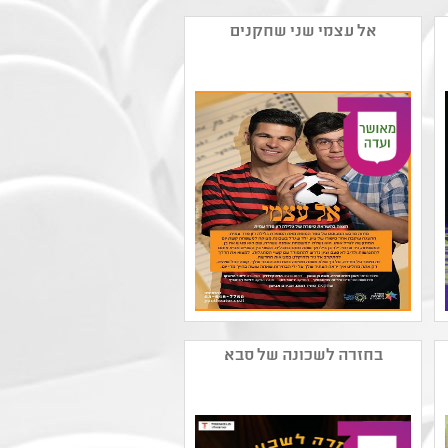
אל עצמי שני שחקנים
שם המפיק: תאטרון ארצי
לילדים ונוער
בחזרה לשכונה של סבא
קטגוריה: תיאטרון ילדים
,עיבוד ליצירה ספרותית
,מחזאות ישראלית
קהל יעד: ג - ו
נושאים: חוויות אישיות