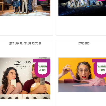
שם המפיק: תיאטרון גשר
שם המפיק: תאטרון באר
קטגוריה: מחזאות ישראלית
שבע
מסטיק
פנקס זעיר (תאטרון)
,תיאטרון רפרטוארי
קטגוריה: תיאטרון
קהל יעד: י - יב
רפרטוארי ,מחזאות
נושאים: היסטוריה של עם
ישראלית ,עיבוד ליצירה
ישראל ,תרבות יהודית
ספרותית ,תיאטרון נוער
,יחסים
קהל יעד: י - יב
נושאים: חוויות אישיות
,שורשים ותרבויות ישראל
,חברה ואקטואליה בישראל
,משפחה ,יחסים