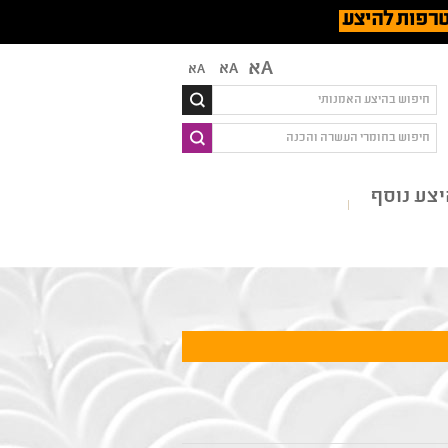
רפות להיצע
Aא
Aא
Aא
צע נוסף