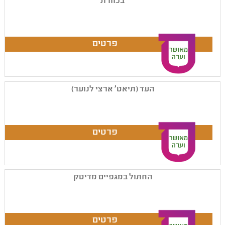
בכוורת
העד (תיאט' ארצי לנוער)
החתול במגפיים מדיטק