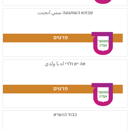
סבתא השתגעה ستي انجنت
אה יא ולדי اه يا ولدي
כבוד הנשיא