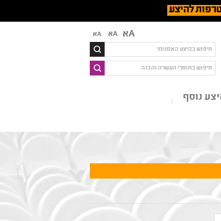
רפות להיצע
Aא
Aא
Aא
צע נוסף