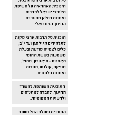
סל תרבות ארצי הוא תוכנית
חינוכית האחראית על חשיפת
תלמידי ישראל לתרבות
ואמנות כחלק ממערכת
החינוך הפורמאלי.
תוכנית סל תרבות ארצי מקנה
לתלמידים מגיל הגן ועד י"ב,
כלים לצפייה מודעת ובעלת
משמעות בששת תחומי
האמנות – תיאטרון, מחול,
מוזיקה, קולנוע, ספרות
ואמנות פלסטית.
התוכנית משותפת למשרד
החינוך, לחברה למתנ"סים
ולרשויות המקומיות.
התוכנית פועלת החל משנת