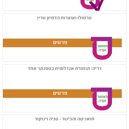
טרמולו ואוצרות הדמיון טריו
דריה: תזמורת אנדלוסית בפסנתר אחד
חואניטה והכינור - טניה וינוקור