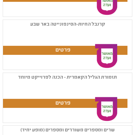
קרנבל החיות-הסינפונייטה באר שבע
תזמורת הגליל הקאמרית - הכנה לפרוייקט מיוחד
שרים ומספרים משוררים ומספרים (מופע יחיד)