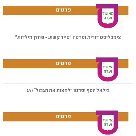
צימבליסט דורית וסרטה "סייד קשוע - פחדן מילדות"
בילאל יוסף וסרטו "לחצות את הגבול" (A)