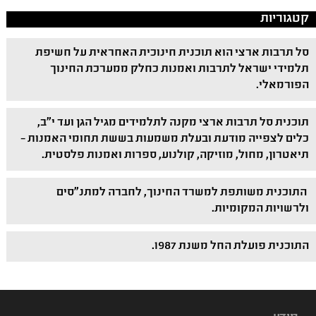
קטגוריות
סל תרבות ארצי הוא תוכנית חינוכית האחראית על חשיפת
תלמידי ישראל לתרבות ואמנות כחלק ממערכת החינוך
הפורמאלי.
תוכנית סל תרבות ארצי מקנה לתלמידים מגיל הגן ועד י"ב,
כלים לצפייה מודעת ובעלת משמעות בששת תחומי האמנות –
תיאטרון, מחול, מוזיקה, קולנוע, ספרות ואמנות פלסטית.
התוכנית משותפת למשרד החינוך, לחברה למתנ"סים
ולרשויות המקומיות.
התוכנית פועלת החל משנת 1987.