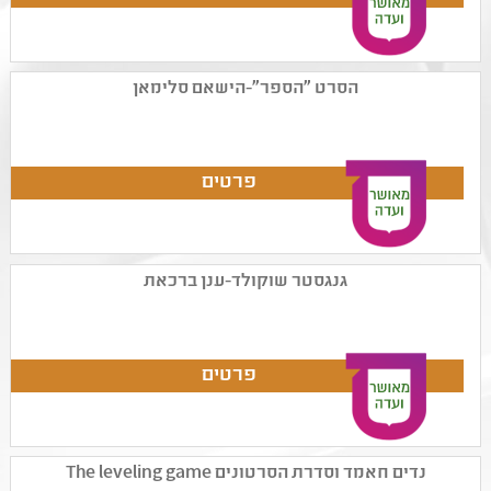
הסרט "הספר"-הישאם סלימאן
גנגסטר שוקולד-ענן ברכאת
נדים חאמד וסדרת הסרטונים The leveling game