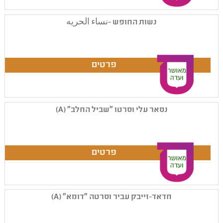
נשות החופש -نساء الحريه
נסאר עלי וסרטו "שביל החלב" (A)
חדאד-זייבק עביר וסרטה "דומא" (A)