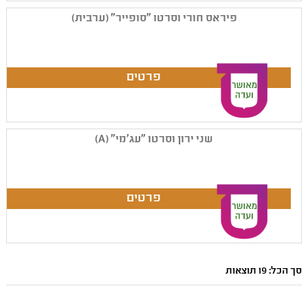
פיראס חורי וסרטו "סופייר" (ערבית)
שני ירון וסרטו "עג'מי" (A)
סך הכל: 19 תוצאות