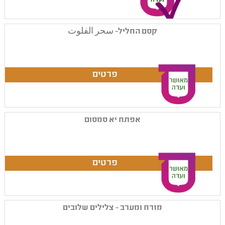
קסם החליל- سحر الفلوت
אפתח יא סמסום
מזרח ומערב - צלילים שלובים