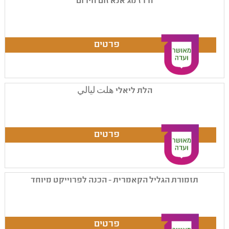
ח'רז מג'אנא זום חירום
הלת ליאלי هلت ليالي
תזמורת הגליל הקאמרית - הכנה לפרוייקט מיוחד