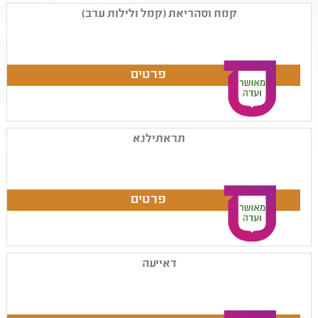
קמח וסהריאת (קמל ולילות ערב)
תראתילנא
דאייעה