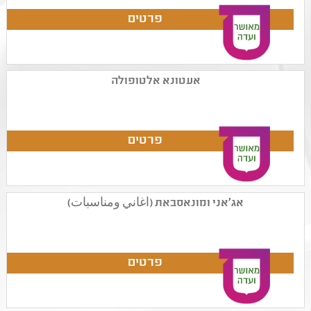
אעטונא אלטופולה
אג'אני ומונאסבאת (أغاني ومناسبات)