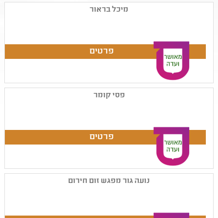
מיכל בראור
פסי קומר
נועה גור מפגש זום חירום