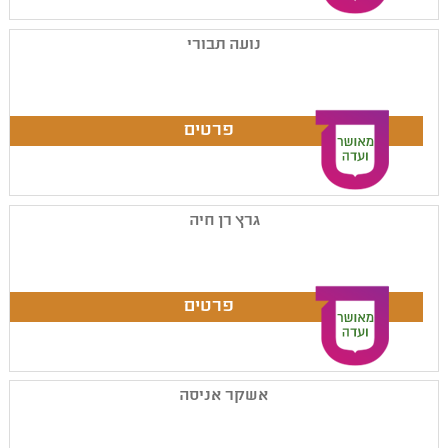
נועה תבורי
גרץ רן חיה
אשקר אניסה