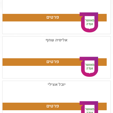
אליסיה שחף
יובל אצילי