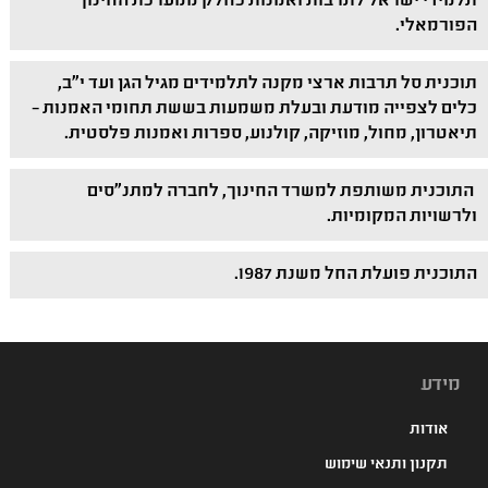
תלמידי ישראל לתרבות ואמנות כחלק ממערכת החינוך
הפורמאלי.
תוכנית סל תרבות ארצי מקנה לתלמידים מגיל הגן ועד י"ב,
כלים לצפייה מודעת ובעלת משמעות בששת תחומי האמנות –
תיאטרון, מחול, מוזיקה, קולנוע, ספרות ואמנות פלסטית.
התוכנית משותפת למשרד החינוך, לחברה למתנ"סים
ולרשויות המקומיות.
התוכנית פועלת החל משנת 1987.
מידע
אודות
תקנון ותנאי שימוש