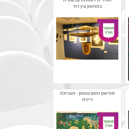
הגלריה לאמנות עכשווית
במוזאון עין דור
שם המפיק: מוזאון עין דור
קטגוריה: אמנות מיצג
מוזיאון נחום גוטמן - תערוכה
,אמנות ישראלית עכשווית
ניידת
קהל יעד: גן - יב
נושאים: היסטוריה של עם
ישראל ,זהות ומגדר