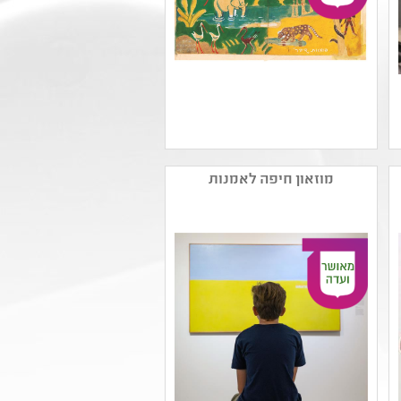
שם המפיק: מוזיאון נחום
גוטמן לאמנות
מוזאון חיפה לאמנות
קטגוריה:
קהל יעד: גן - ו
נושאים: משפחה ,תשפב
,תהליכי יצירה ,גן - חירום
,היסטוריה של עם ישראל
,כיתות א'-ב' - חירום