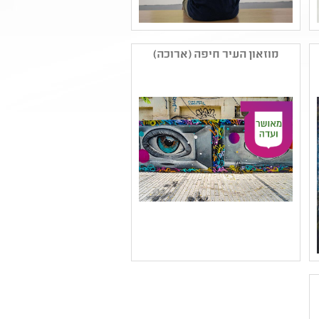
שם המפיק: מוזיאוני חיפה
קטגוריה: צילום ,עיצוב ,ציור
מוזאון העיר חיפה (ארוכה)
,אמנות ישראלית עכשווית
,וידיאו ארט ואמנות
דיגיטלית ,פיסול
קהל יעד: גן - יב
נושאים: קבוצות בחברה
,היסטוריה של עם ישראל
,אמנות ומדע ,תהליכי יצירה
,חברה ואקטואליה בישראל
,תשפב ,שורשים ותרבויות
ישראל
שם המפיק: מוזיאוני חיפה
קטגוריה: הדפס ,אמנות
מודרנית ,עיצוב ,אמנות רב
תחומית ,אמנות ישראלית
עכשווית ,ציור