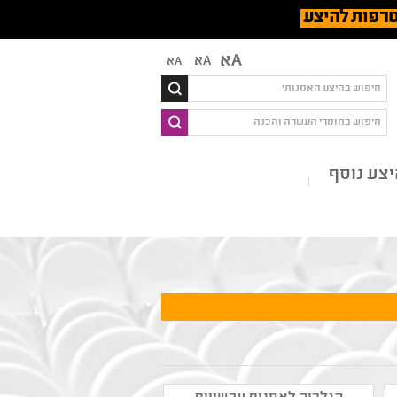
רפות להיצע
Aא
Aא
Aא
צע נוסף