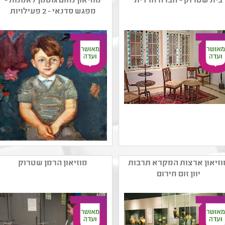
בית שטרוק - חברה חרדית
מוזיאון נחום גוטמן לאמנות -
מפגש סדנאי - 2 פעילויות
שם המפיק: מוזיאוני חיפה
שם המפיק: מוזיאון נחום
קטגוריה: אמנות ישראלית
גוטמן לאמנות
וזיאון ארצות המקרא תרבות
מוזיאון הרמן שטרוק
עכשווית ,הדפס ,ציור
קטגוריה: אמנות רב תחומית
יוון זום חירום
קהל יעד: גן - יב
,קומיקס וקריקטורה ,ציור
נושאים: תהליכי יצירה
קהל יעד: א - יב
,היסטוריה של עם ישראל
נושאים: חוויות אישיות
,שורשים ותרבויות ישראל
,היסטוריה של עם ישראל
,אמנות ומדע ,חברה
ואקטואליה בישראל