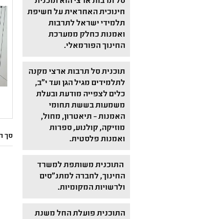
סל תרבות ארצי הוא תוכנית
חינוכית האחראית על חשיפת
תלמידי ישראל לתרבות
ואמנות כחלק ממערכת
החינוך הפורמאלי.
תוכנית סל תרבות ארצי מקנה
לתלמידים מגיל הגן ועד י"ב,
כלים לצפייה מודעת ובעלת
משמעות בששת תחומי
האמנות – תיאטרון, מחול,
מוזיקה, קולנוע, ספרות
סך הכל: 4
ואמנות פלסטית.
התוכנית משותפת למשרד
החינוך, לחברה למתנ"סים
ולרשויות המקומיות.
התוכנית פועלת החל משנת