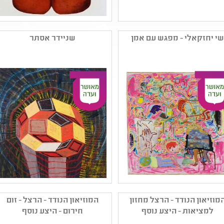
שם המפיק: מוזיאוני חיפה
שם המפיק: אב"י - אמנויות
קטגוריה: הדפס ,אמנות
במה ישראלית
שי יחזקאלי - מפגש עם אמן
שניידר אסתר
ישראלית עכשווית ,אמנות
קטגוריה: ציור ,אמנות
רב תחומית ,ציור ,עיצוב
ישראלית עכשווית
,אמנות מודרנית
קהל יעד: ב - יב
קהל יעד: גן - יב
נושאים: תשפב ,כיתות א'-ב'
נושאים: חברה ואקטואליה
- חירום ,שורשים ותרבויות
בישראל ,היסטוריה של עם
ישראל ,היסטוריה של עם
ישראל ,תהליכי יצירה
ישראל ,תרבות יהודית
,אמנות ומדע ,שורשים
,תקומה
ותרבויות ישראל ,תשפב
שם המפיק: יחזקאלי שי
שם המפיק: אב"י - אמנויות
קטגוריה: ציור ,אמנות
במה ישראלית
מוזיאון הנודד - הרצל מחזון
המוזיאון הנודד - הרצל - זום
ישראלית עכשווית
קטגוריה: ציור ,פיסול
למציאות - היצע נוסף
חירום - היצע נוסף
קהל יעד: ט - יב
קהל יעד: א - יב
נושאים: היסטוריה של עם
נושאים: תשפב ,תרבות