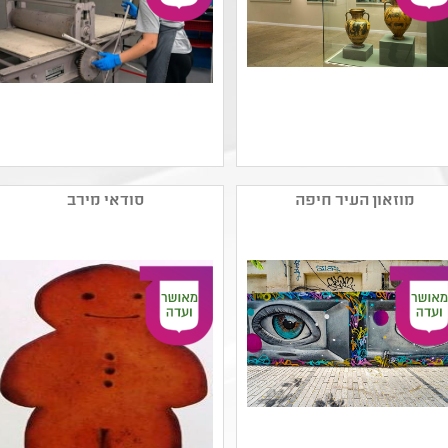
שם המפיק: מוזיאון ארצות
שם המפיק: מוזיאוני חיפה
המקרא
קטגוריה: ציור ,הדפס
מוזאון העיר חיפה
סודאי מירב
קטגוריה:
,אמנות ישראלית עכשווית
קהל יעד: ח - יב
קהל יעד: גן - יב
נושאים: תשפב ,היסטוריה
נושאים: חברה ואקטואליה
של עם ישראל ,חירום זום
בישראל ,תהליכי יצירה
Zoom
,תשפב ,היסטוריה של עם
ישראל ,שורשים ותרבויות
ישראל ,אמנות ומדע