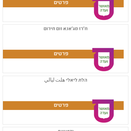
ח'רז מג'אנא זום חירום
הלת ליאלי هلت ليالي