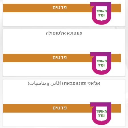
אעטונא אלטופולה
אג'אני ומונאסבאת (أغاني ومناسبات)