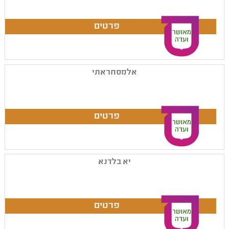
אלמסחראתי
יא בלדנא