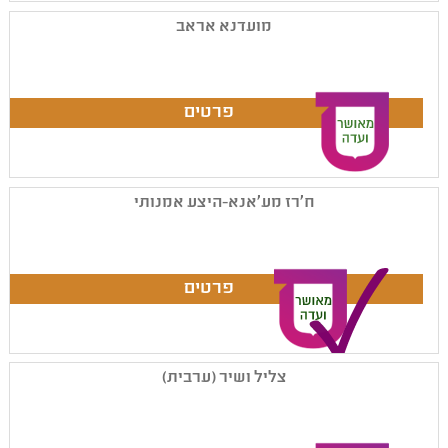
מועדנא אראב
ח'רז מע'אנא-היצע אמנותי
צליל ושיר (ערבית)