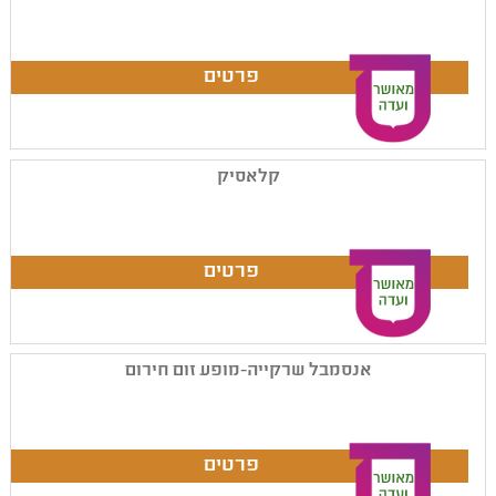
קלאסיק
אנסמבל שרקייה-מופע זום חירום