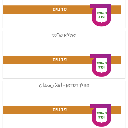
יאללא נג"נני
אהלן רמדאן - اهلا رمضان