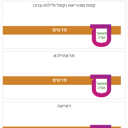
קמח וסהריאת (קמל ולילות ערב)
תראתילנא
דאייעה