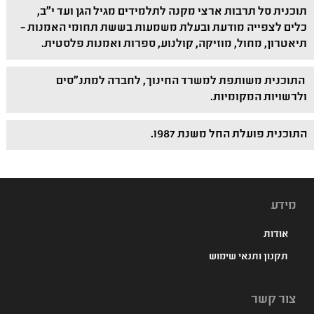
תוכנית סל תרבות ארצי מקנה לתלמידים מגיל הגן ועד י"ב,
כלים לצפייה מודעת ובעלת משמעות בששת תחומי האמנות –
תיאטרון, מחול, מוזיקה, קולנוע, ספרות ואמנות פלסטית.
התוכנית משותפת למשרד החינוך, לחברה למתנ"סים
ולרשויות המקומיות.
התוכנית פועלת החל משנת 1987.
מידע
אודות
תקנון ותנאי שימוש
צור קשר