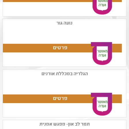
נועה גור
הגלריה במכללת אורנים
תמר לב און- מפגש אמנית