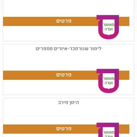
לימור שנורמכר-איורים מספרים
הימן מירב