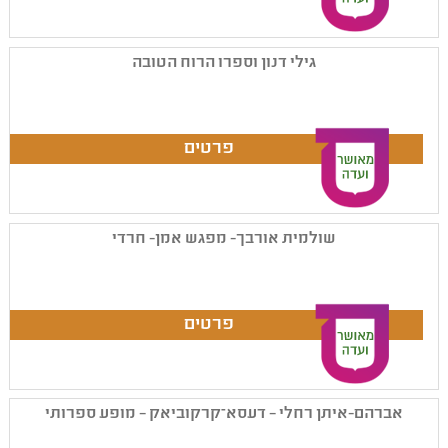
גילי דנון וספרו הרוח הטובה
שולמית אורבך- מפגש אמן- חרדי
אברהם-איתן רחלי – דעסא־קרקוביאק – מופע ספרותי