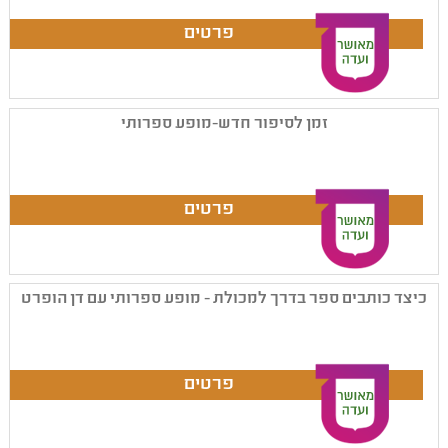
זמן לסיפור חדש-מופע ספרותי
כיצד כותבים ספר בדרך למכולת - מופע ספרותי עם דן הופרט