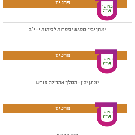
יונתן יבין-מפגשי ספרות לכיתות י - י"ב
יונתן יבין - המלך אהר'לה פורש