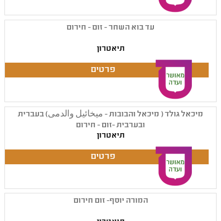
עד בוא השחר - זום - חירום
תיאטרון
מיכאל גולד ( מיכאל והבובות - ميخائيل والدمى) בעברית
ובערבית -זום - חירום
תיאטרון
המורה יוסף- זום חירום